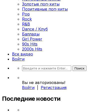
Золотые поп-хиты
Позитивные поп-хиты
Pop
Rock
R&B
Dance / Клуб
Баллады
Girl Power
90s Hits
2000s Hits
Все видео
Войти
Вы не авторизованы!
Войти
|
Регистрация
Последние новости