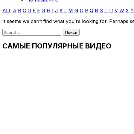
ALL
A
B
C
D
E
F
G
H
I
J
K
L
M
N
O
P
Q
R
S
T
U
V
W
X
Y
It seems we can’t find what you’re looking for. Perhaps s
САМЫЕ ПОПУЛЯРНЫЕ ВИДЕО