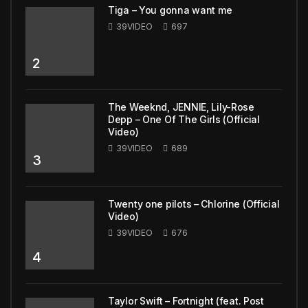
Tiga – You gonna want me
39VIDEO
697
2
The Weeknd, JENNIE, Lily-Rose
Depp – One Of The Girls (Official
Video)
39VIDEO
689
3
Twenty one pilots – Chlorine (Official
Video)
39VIDEO
676
4
Taylor Swift – Fortnight (feat. Post